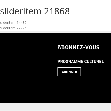
slideritem 21868
Navigation
slideritem 14485
slideritem 22775
de
l’article
ABONNEZ-VOUS
PROGRAMME CULTUREL
ABONNER