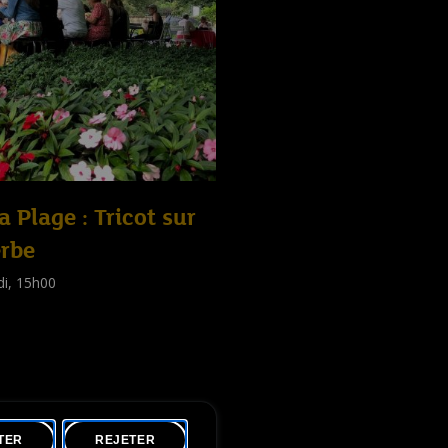
la Plage : Tricot sur
erbe
di, 15h00
shop
tes
)
TER
REJETER