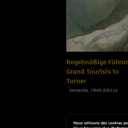
Regelmäßige Führu
Grand Tourists to
Turner
Dimanche, 15h00 (DE/LU)
Visite guidée
(
Tout public
)
Nous utilisons des cookies pou
-
Notice légale
Déclaration d’accessibi