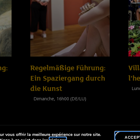
ng:
Regelmäßige Führung:
Vil
Ein Spaziergang durch
l’h
die Kunst
Lun
Work
Dimanche, 16h00 (DE/LU)
(
Adul
Visite guidée
(
Tout public
)
r vous offrir la meilleure expérience sur notre site.
lité
ACCEP