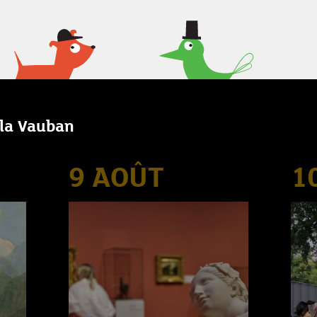
lla Vauban
9 AOÛT
1