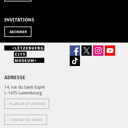
À
désabonner
LA
de
NEWSLETTER
la
newsletter
INVITATIONS
?
ABONNER
ADRESSE
14, rue du Saint-Esprit
L-1475 Luxembourg
PLAN DE SITUATION
CONTACTEZ-NOUS