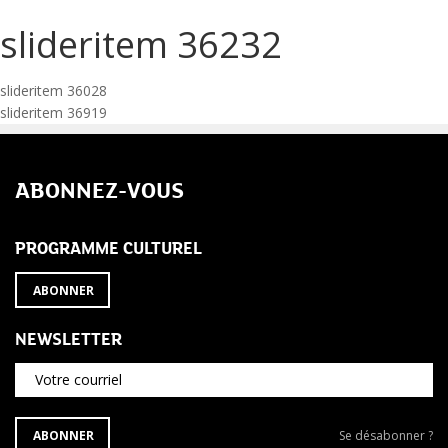
slideritem 36232
Navigation
slideritem 36028
slideritem 36919
de
l’article
ABONNEZ-VOUS
PROGRAMME CULTUREL
ABONNER
NEWSLETTER
Votre courriel
S'ABONNER
Se
ABONNER
Se désabonner ?