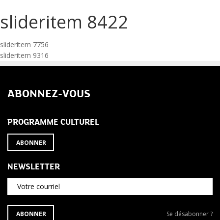
slideritem 8422
Navigation
slideritem 7756
slideritem 9316
de
l’article
ABONNEZ-VOUS
PROGRAMME CULTUREL
ABONNER
NEWSLETTER
Votre courriel
S'ABONNER
Se
ABONNER
Se désabonner ?