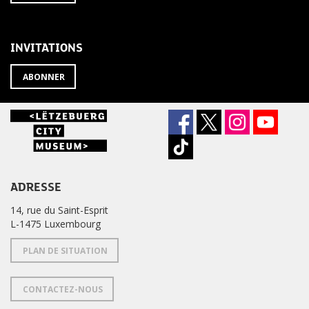
À
désabonner
LA
de
NEWSLETTER
la
newsletter
INVITATIONS
?
ABONNER
ADRESSE
14, rue du Saint-Esprit
L-1475 Luxembourg
PLAN DE SITUATION
CONTACTEZ-NOUS