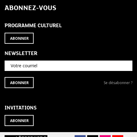
ABONNEZ-VOUS
PROGRAMME CULTUREL
ABONNER
NEWSLETTER
Votre courriel
S'ABONNER
Se
ABONNER
Se désabonner ?
À
désabonner
LA
de
NEWSLETTER
la
newsletter
INVITATIONS
?
ABONNER