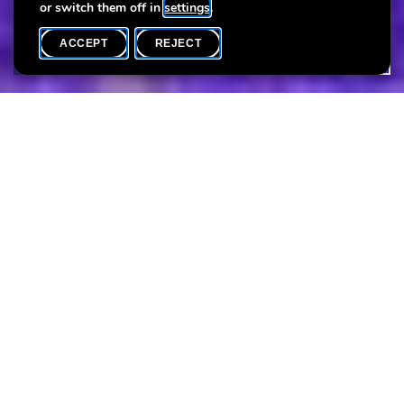
or switch them off in
settings
.
ACCEPT
REJECT
WHAT'S ON
SHARE
Language(s)
L
Dës Konferenz vum Franz Kremer – Agraringenieur spezialiséiert
op de Planzeschutz – invitéiert déi Virwëtzeg a Gromperefrënn
all Facetten an déi faszinéierend Geschicht vun der Gromper ze
entdecken. Um Programme steet eng
kuerz Geschicht vun der Gromper zu Lëtzebuerg, eng
Presentatioun vun Zorten, déi am Land ugebaut ginn, déi
verschidden zertifiéiert Planzen a praktesch Rotschléi fir
d'Zorten ze entdecken, déi am Beschte fir t'Ubauen an eise
Gäert passen. Dës Konferenz gëtt a Coopératioun mam Cercle
Cité an der LUGA organiséiert.