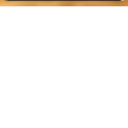
WORKSHOPS #FAMILY DUO
Ces workshops sont destinés aux duos familiaux :
parents, grands-parents, tantes, oncles, ... et bien sûr les
enfants ! Vivez ensemble un moment inoubliable dans
une ambiance estivale et artistique.
Le monde merveilleux de la feutrine
Workshops de feutrine avec Mes Affaires à moi, encadrés Par
Cécile Pondaven
Création de cartes postales
Adultes et enfants pourront laisser libre cours à leur imagination
en réalisant chacun deux cartes postales avec du tissu, de la
laine cardée et de la feutrine. Le petit plus ? Vous pourrez les
parfumer et les envoyer depuis vos vacances !
Public :
à partir de 10 ans