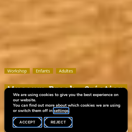
Workshop
Workshop
Workshop
Enfants
Enfants
Enfants
Adultes
Adultes
Adultes
Museum Break : Création
Museum Break : Création
Museum Break : Création
We are using cookies to give you the best experience on
de cartes postales
de cartes postales
de cartes postales
our website.
You can find out more about which cookies we are using
or switch them off in
settings
.
ACCEPT
REJECT
WHAT'S ON
SHARE