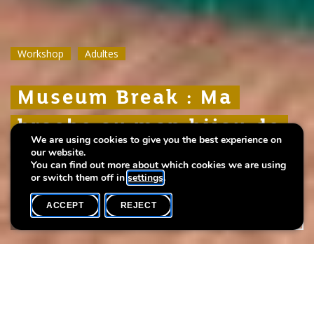
Workshop
Workshop
Workshop
Adultes
Adultes
Adultes
Museum Break : Ma
Museum Break : Ma
Museum Break : Ma
broche ou mon bijou de
broche ou mon bijou de
broche ou mon bijou de
We are using cookies to give you the best experience on
sac à main tendance
sac à main tendance
sac à main tendance
our website.
You can find out more about which cookies we are using
or switch them off in
settings
.
ACCEPT
REJECT
WHAT'S ON
SHARE
Ateliers de feutrine
avec Mes affaires à moi, animés par Cécile Pondaven