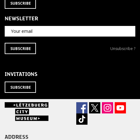
SUBSCRIBE
NEWSLETTER
Your email
SUBSCRIBE
Unsubscribe
SUBSCRIBE
Unsubscribe ?
TO
from
THE
newsletter
NEWSLETTER
?
INVITATIONS
SUBSCRIBE
ADDRESS