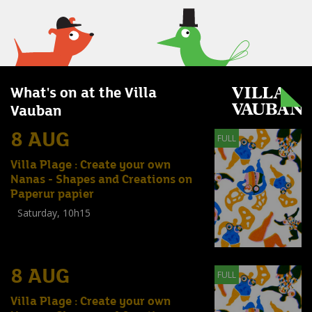
What's on at the Villa
Vauban
8 AUG
FULL
Villa Plage : Create your own
Nanas - Shapes and Creations on
Paperur papier
Saturday, 10h15
Workshop
(
Enfants
,
Familles
,
Adultes
)
8 AUG
FULL
Villa Plage : Create your own