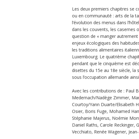
Les deux premiers chapitres se co
ou en communauté : arts de la ta
l’évolution des menus dans l’hôtell
dans les couvents, les casernes ou
question de « manger autrement »
enjeux écologiques des habitudes a
les traditions alimentaires italie
Luxembourg. Le quatrième chapitre 
pendant que le cinquième est dédi
disettes du 15e au 18e siècle, la 
sous l’occupation allemande ainsi 
Avec les contributions de : Paul B
Medernach/Nadège Zimmer, Maria
Courtoy/Yann Duarte/Elisabeth H
Osier, Boris Fuge, Mohamed Hamdi
Stéphanie Majerus, Noémie Montign
Daniel Raths, Carole Reckinger,
Vecchiato, Renée Wagener, Jean-