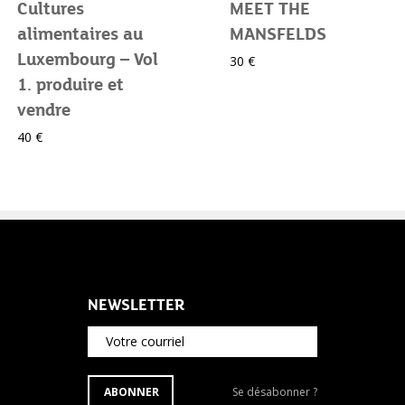
Cultures
MEET THE
alimentaires au
MANSFELDS
Luxembourg – Vol
30 €
1. produire et
vendre
40 €
NEWSLETTER
Votre courriel
S'ABONNER
Se
ABONNER
Se désabonner ?