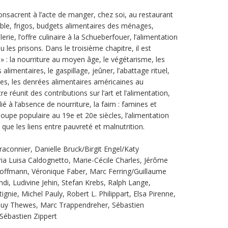
nsacrent à l’acte de manger, chez soi, au restaurant
ble, frigos, budgets alimentaires des ménages,
erie, l’offre culinaire à la Schueberfouer, l’alimentation
 les prisons. Dans le troisième chapitre, il est
 : la nourriture au moyen âge, le végétarisme, les
limentaires, le gaspillage, jeûner, l’abattage rituel,
nnes, les denrées alimentaires américaines au
réunit des contributions sur l’art et l’alimentation,
é à l’absence de nourriture, la faim : famines et
soupe populaire au 19e et 20e siècles, l’alimentation
que les liens entre pauvreté et malnutrition.
raconnier, Danielle Bruck/Birgit Engel/Katy
 Luisa Caldognetto, Marie-Cécile Charles, Jérôme
offmann, Véronique Faber, Marc Ferring/Guillaume
, Ludivine Jehin, Stefan Krebs, Ralph Lange,
ie, Michel Pauly, Robert L. Philippart, Elsa Pirenne,
 Guy Thewes, Marc Trappendreher, Sébastien
Sébastien Zippert