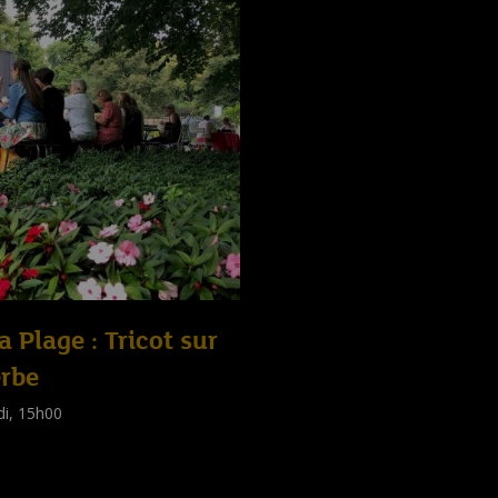
la Plage : Tricot sur
erbe
di, 15h00
shop
tes
)