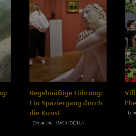
ng:
Regelmäßige Führung:
Vil
Ein Spaziergang durch
l’h
die Kunst
Lun
Work
Dimanche, 16h00 (DE/LU)
(
Adul
Visite guidée