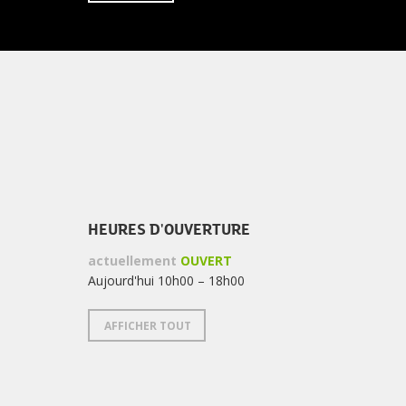
À
désabonner
LA
de
NEWSLETTER
la
newsletter
?
HEURES D'OUVERTURE
actuellement
OUVERT
Aujourd'hui 10h00 – 18h00
AFFICHER TOUT