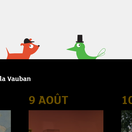
lla Vauban
9 AOÛT
1