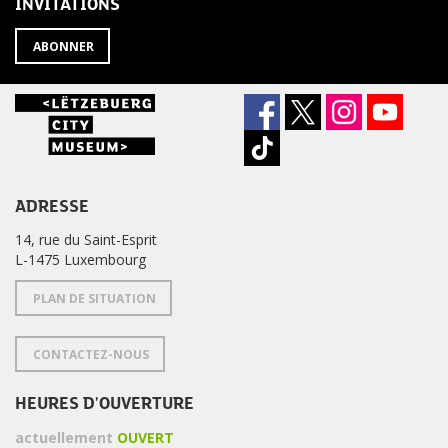
INVITATIONS
?
ABONNER
ADRESSE
14, rue du Saint-Esprit
L-1475 Luxembourg
PLAN DE SITUATION
CONTACTEZ-NOUS
HEURES D'OUVERTURE
actuellement
OUVERT