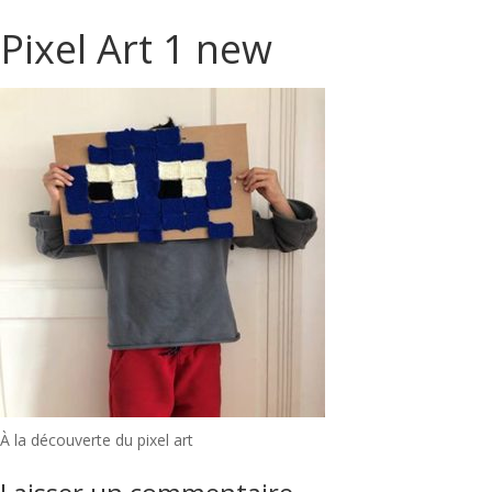
Pixel Art 1 new
Navigation
À la découverte du pixel art