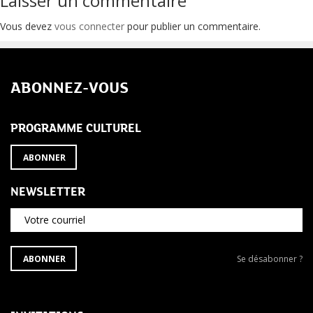
de
Laisser un commentaire
l’article
Vous devez
vous connecter
pour publier un commentaire.
ABONNEZ-VOUS
PROGRAMME CULTUREL
ABONNER
NEWSLETTER
Votre courriel
S'ABONNER
Se
ABONNER
Se désabonner ?
À
désabonner
LA
de
NEWSLETTER
la
newsletter