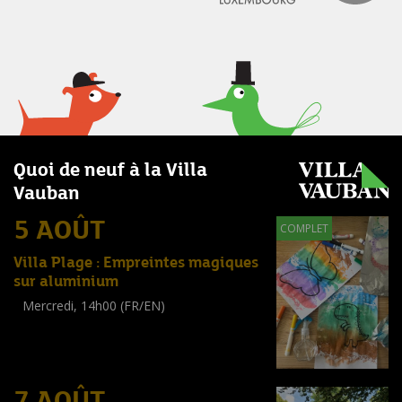
Quoi de neuf à la Villa
Vauban
5 AOÛT
COMPLET
Villa Plage : Empreintes magiques
sur aluminium
Mercredi, 14h00 (FR/EN)
Workshop
(
Enfants
)
7 AOÛT