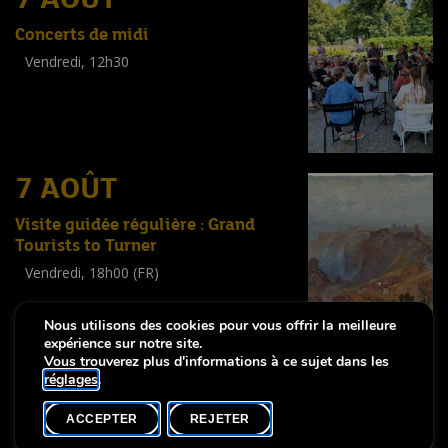
Concerts de midi
Vendredi, 12h30
(
Tout public
)
7 AOÛT
Visite guidée régulière : Grand
Tourists to Turner
Vendredi, 18h00 (FR)
Visite guidée
(
Tout public
)
Nous utilisons des cookies pour vous offrir la meilleure
expérience sur notre site.
Vous trouverez plus d'informations à ce sujet dans les
réglages
.
-
Notice légale
Déclaration d’accessibilité
ACCEPTER
REJETER
Copyright © 2026, Lëtzebuerg City Museum. Tous droits réservés
made by Apart