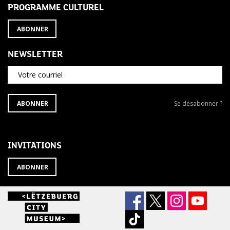
PROGRAMME CULTUREL
ABONNER
NEWSLETTER
Votre courriel
S'ABONNER
Se
ABONNER
Se désabonner ?
À
désabonner
LA
de
NEWSLETTER
la
newsletter
INVITATIONS
?
ABONNER