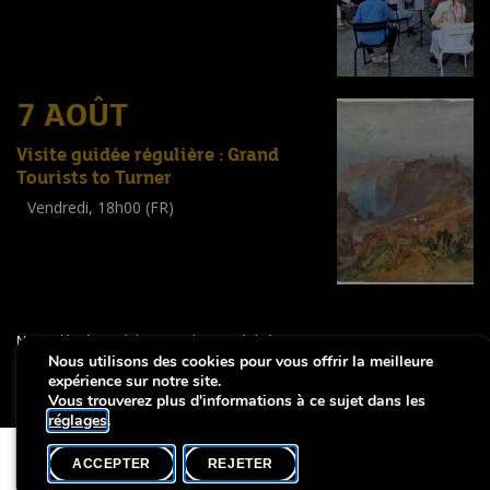
(
Tout public
)
7 AOÛT
Visite guidée régulière : Grand
Tourists to Turner
Vendredi, 18h00 (FR)
Visite guidée
(
Tout public
)
-
Notice légale
Déclaration d’accessibilité
Nous utilisons des cookies pour vous offrir la meilleure
expérience sur notre site.
Copyright © 2026, Lëtzebuerg City Museum. Tous droits réservés
made by Apart
Vous trouverez plus d'informations à ce sujet dans les
réglages
.
ACCEPTER
REJETER