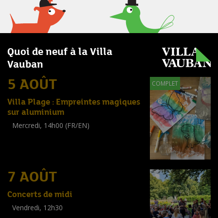
Quoi de neuf à la Villa
Vauban
5 AOÛT
COMPLET
Villa Plage : Empreintes magiques
sur aluminium
Mercredi, 14h00 (FR/EN)
Workshop
(
Enfants
)
7 AOÛT
Concerts de midi
Vendredi, 12h30