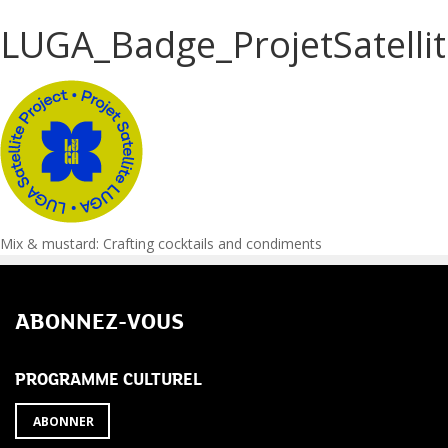
LUGA_Badge_ProjetSatelli
Navigation
Mix & mustard: Crafting cocktails and condiments
de
ABONNEZ-VOUS
l’article
PROGRAMME CULTUREL
ABONNER