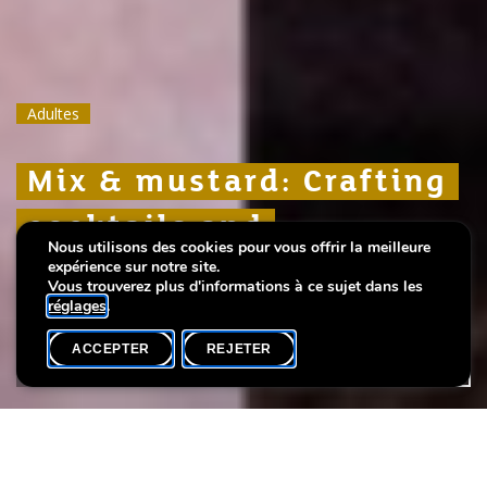
Adultes
Adultes
Adultes
Mix & mustard: Crafting
Mix & mustard: Crafting
Mix & mustard: Crafting
cocktails and
cocktails and
cocktails and
Nous utilisons des cookies pour vous offrir la meilleure
condiments
condiments
condiments
expérience sur notre site.
Vous trouverez plus d'informations à ce sujet dans les
réglages
.
ACCEPTER
REJETER
AGENDA
PARTAGER
Participants max.