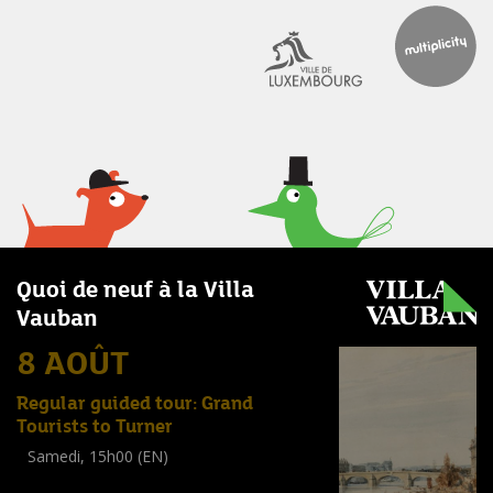
Quoi de neuf à la Villa
Vauban
8 AOÛT
Regular guided tour: Grand
Tourists to Turner
Samedi, 15h00 (EN)
Visite guidée