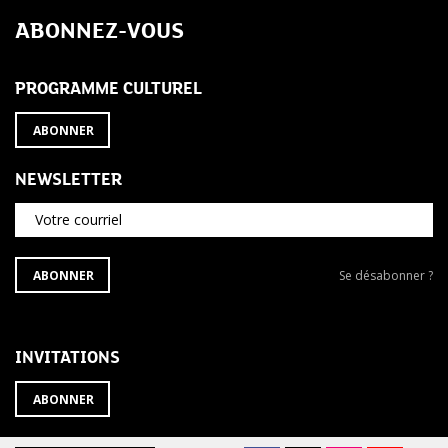
de
ABONNEZ-VOUS
l’article
PROGRAMME CULTUREL
ABONNER
NEWSLETTER
Votre courriel
S'ABONNER
Se
ABONNER
Se désabonner ?
À
désabonner
LA
de
NEWSLETTER
la
newsletter
INVITATIONS
?
ABONNER