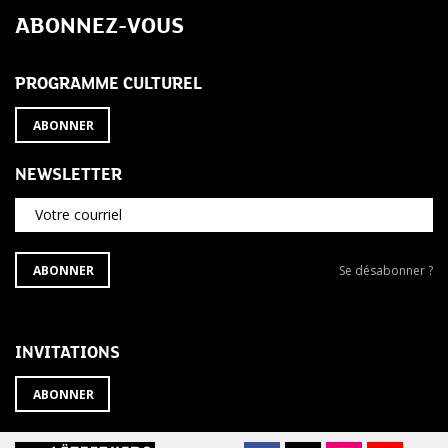
ABONNEZ-VOUS
PROGRAMME CULTUREL
ABONNER
NEWSLETTER
Votre courriel
S'ABONNER
Se
ABONNER
Se désabonner ?
À
désabonner
LA
de
NEWSLETTER
la
newsletter
INVITATIONS
?
ABONNER