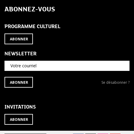
de
ABONNEZ-VOUS
l’article
PROGRAMME CULTUREL
ABONNER
NEWSLETTER
Votre courriel
S'ABONNER
Se
ABONNER
Se désabonner ?
À
désabonner
LA
de
NEWSLETTER
la
newsletter
INVITATIONS
?
ABONNER