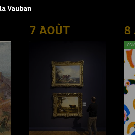
lla Vauban
7 AOÛT
8
COM