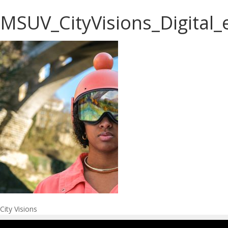
MSUV_CityVisions_Digital
Navigation
City Visions