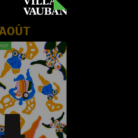
 AOÛT
PLET