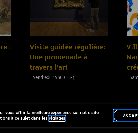
re :
Visite guidée régulière:
Vil
Une promenade à
Nan
travers l'art
cré
Vendredi, 19h00 (FR)
Sam
Visite guidée
Work
(
Tout public
)
(
Enfa
r vous offrir la meilleure expérience sur notre site.
lité
ACCEP
tions à ce sujet dans les
réglages
.
us droits réservés