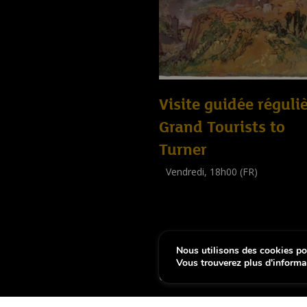
Visite guidée réguliè
Grand Tourists to
Turner
Vendredi, 18h00 (FR)
Visite guidée
(
Tout public
)
Nous utilisons des cookies pou
-
Notice légale
Déclaration d’accessibi
Vous trouverez plus d'informa
Copyright © 2026, Lëtzebuerg City Museum. To