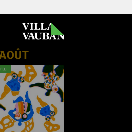
 AOÛT
PLET