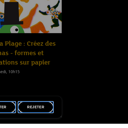
la Plage : Créez des
as - formes et
ations sur papier
edi, 10h15
shop
nts
,
Familles
,
Adultes
)
TER
REJETER
made by Apart