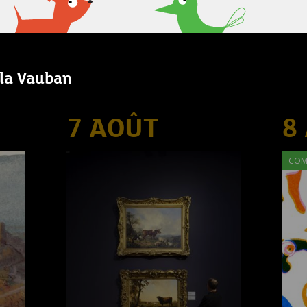
lla Vauban
7 AOÛT
8
COM