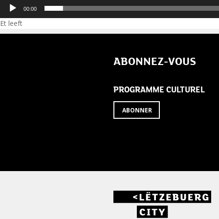
00:00
Navigation
Et leeft
de
ABONNEZ-VOUS
l’article
PROGRAMME CULTUREL
ABONNER