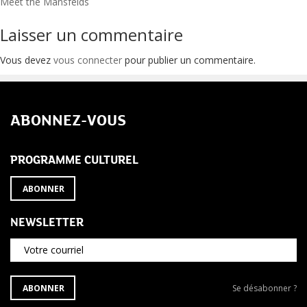
Navigation
Meet the Mansfelds
de
Laisser un commentaire
l’article
Vous devez
vous connecter
pour publier un commentaire.
ABONNEZ-VOUS
PROGRAMME CULTUREL
ABONNER
NEWSLETTER
Votre courriel
S'ABONNER
Se
ABONNER
Se désabonner ?
À
désabonner