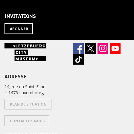
LA
de
NEWSLETTER
la
newsletter
INVITATIONS
?
ABONNER
ADRESSE
14, rue du Saint-Esprit
L-1475 Luxembourg
PLAN DE SITUATION
CONTACTEZ-NOUS