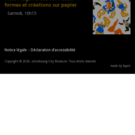
formes et créations sur papier
Samedi, 10h15
Workshop
(
Enfants
,
Familles
,
Adultes
)
-
Notice légale
Déclaration d’accessibilité
Copyright © 2026, Lëtzebuerg City Museum. Tous droits réservés
made by Apart