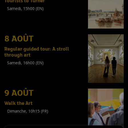
Tourists to Turner
Samedi, 15h00 (EN)
Visite guidée
(
Tout public
)
8 AOÛT
Regular guided tour: A stroll
through art
Samedi, 16h00 (EN)
Visite guidée
(
Tout public
)
9 AOÛT
Walk the Art
Dimanche, 10h15 (FR)
Visite guidée
(
Tout public
)