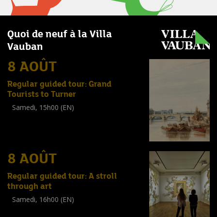
Quoi de neuf à la Villa
Vauban
8 AOÛT
Regular guided tour: Grand
Tourists to Turner
Samedi, 15h00 (EN)
Visite guidée
(
Tout public
)
8 AOÛT
Regular guided tour: A stroll
through art
Samedi, 16h00 (EN)
Visite guidée