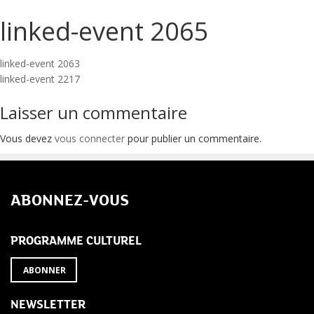
linked-event 2065
Navigation
linked-event 2063
linked-event 2217
de
Laisser un commentaire
l’article
Vous devez
vous connecter
pour publier un commentaire.
ABONNEZ-VOUS
PROGRAMME CULTUREL
ABONNER
NEWSLETTER