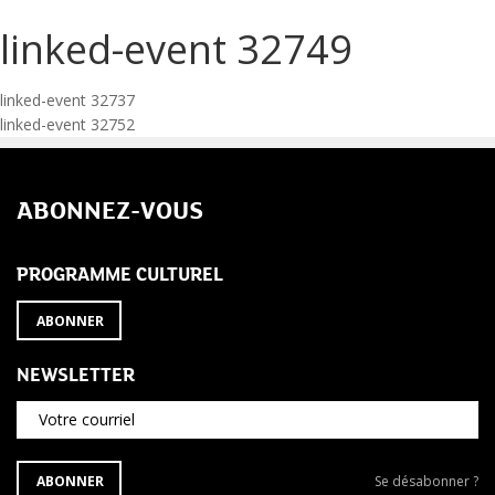
linked-event 32749
Navigation
linked-event 32737
linked-event 32752
de
l’article
ABONNEZ-VOUS
PROGRAMME CULTUREL
ABONNER
NEWSLETTER
Votre courriel
S'ABONNER
Se
ABONNER
Se désabonner ?