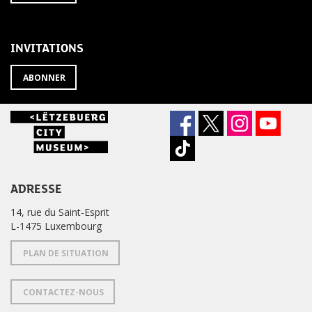
À
désabonner
LA
de
NEWSLETTER
la
newsletter
INVITATIONS
?
ABONNER
ADRESSE
14, rue du Saint-Esprit
L-1475 Luxembourg
PLAN DE SITUATION
CONTACTEZ-NOUS