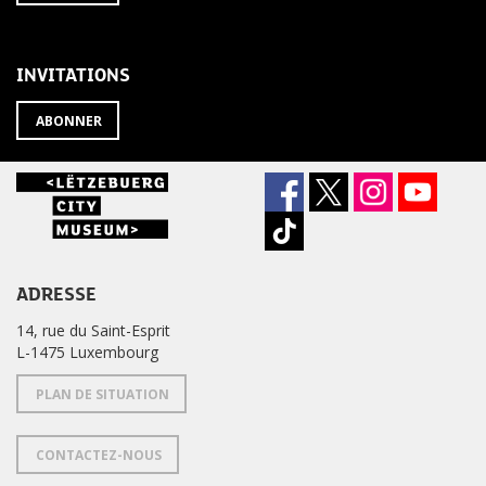
À
désabonner
LA
de
NEWSLETTER
la
newsletter
INVITATIONS
?
ABONNER
ADRESSE
14, rue du Saint-Esprit
L-1475 Luxembourg
PLAN DE SITUATION
CONTACTEZ-NOUS