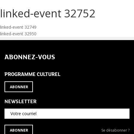
linked-event 32752
Navigation
linked-event 32749
linked-event 32950
de
l’article
ABONNEZ-VOUS
PROGRAMME CULTUREL
ABONNER
NEWSLETTER
Votre courriel
S'ABONNER
Se
ABONNER
Se désabonner ?