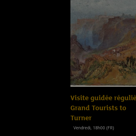
Visite guidée réguliè
Grand Tourists to
Turner
Vendredi, 18h00 (FR)
Visite guidée