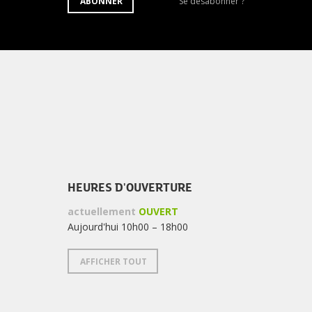
S'ABONNER
Se
ABONNER
Se désabonner ?
À
désabonner
LA
de
NEWSLETTER
la
newsletter
?
HEURES D'OUVERTURE
actuellement
OUVERT
Aujourd'hui 10h00 – 18h00
AFFICHER TOUT