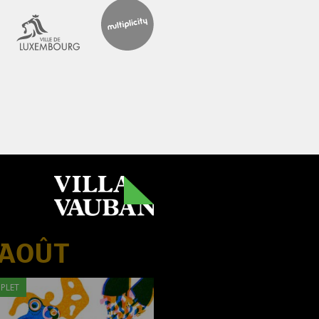
 AOÛT
PLET