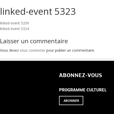
linked-event 5323
Navigation
linked-event 5209
linked-event 5324
de
Laisser un commentaire
l’article
Vous devez
vous connecter
pour publier un commentaire.
ABONNEZ-VOUS
PROGRAMME CULTUREL
ABONNER