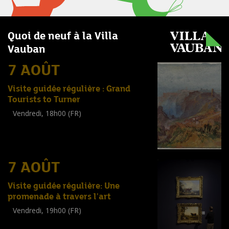
Quoi de neuf à la Villa
Vauban
7 AOÛT
Visite guidée régulière : Grand
Tourists to Turner
Vendredi, 18h00 (FR)
Visite guidée
(
Tout public
)
7 AOÛT
Visite guidée régulière: Une
promenade à travers l'art
Vendredi, 19h00 (FR)
Visite guidée