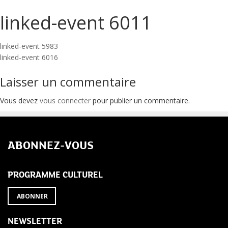
linked-event 6011
Navigation
linked-event 5983
linked-event 6016
de
Laisser un commentaire
l’article
Vous devez
vous connecter
pour publier un commentaire.
ABONNEZ-VOUS
PROGRAMME CULTUREL
ABONNER
NEWSLETTER