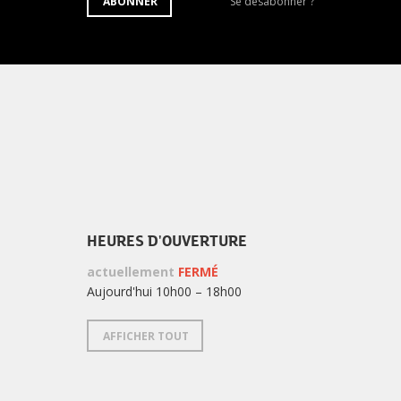
S'ABONNER
Se
ABONNER
Se désabonner ?
À
désabonner
LA
de
NEWSLETTER
la
newsletter
?
HEURES D'OUVERTURE
actuellement
FERMÉ
Aujourd'hui 10h00 – 18h00
AFFICHER TOUT