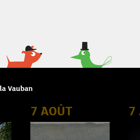
lla Vauban
7 AOÛT
7