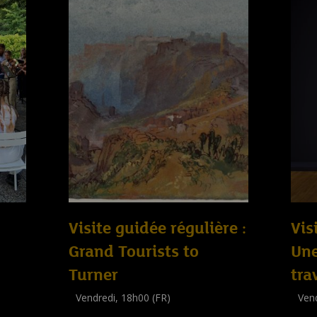
Visite guidée régulière :
Vis
Grand Tourists to
Un
Turner
tra
Vendredi, 18h00 (FR)
Vend
Visite guidée
Visit