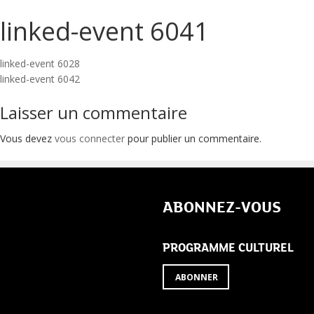
linked-event 6041
Navigation
linked-event 6028
linked-event 6042
de
Laisser un commentaire
l’article
Vous devez
vous connecter
pour publier un commentaire.
ABONNEZ-VOUS
PROGRAMME CULTUREL
ABONNER