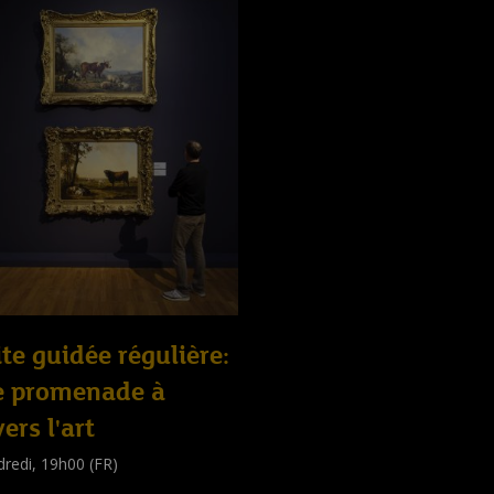
ite guidée régulière:
e promenade à
vers l'art
redi, 19h00 (FR)
e guidée