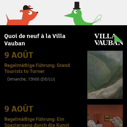
Quoi de neuf à la Villa
Vauban
9 AOÛT
Regelmäßige Führung: Grand
Tourists to Turner
Dimanche, 15h00 (DE/LU)
Visite guidée
(
Tout public
)
9 AOÛT
Regelmäßige Führung: Ein
Spaziergang durch die Kunst