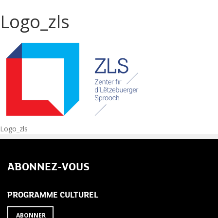
Logo_zls
Navigation
Logo_zls
de
ABONNEZ-VOUS
l’article
PROGRAMME CULTUREL
ABONNER