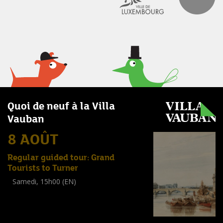
Quoi de neuf à la Villa
Vauban
8 AOÛT
Regular guided tour: Grand
Tourists to Turner
Samedi, 15h00 (EN)
Visite guidée
(
Tout public
)