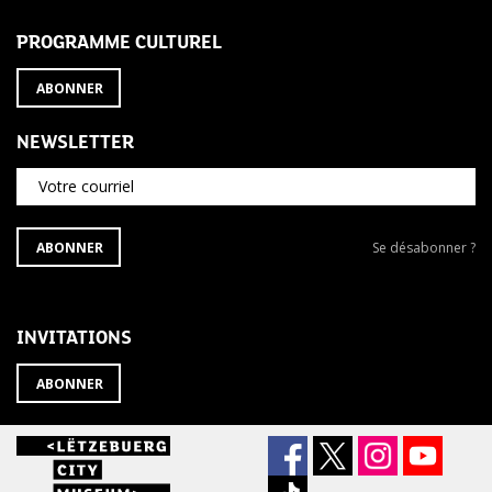
PROGRAMME CULTUREL
ABONNER
NEWSLETTER
Votre courriel
S'ABONNER
Se
ABONNER
Se désabonner ?
À
désabonner
LA
de
NEWSLETTER
la
newsletter
INVITATIONS
?
ABONNER