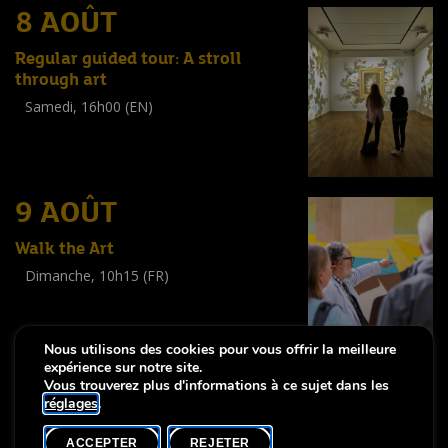
8 AOÛT
Regular guided tour: A stroll
through art
Samedi, 16h00 (EN)
Visite guidée
(
Tout public
)
9 AOÛT
Walk the Art
Dimanche, 10h15 (FR)
Visite guidée
(
Tout public
)
Nous utilisons des cookies pour vous offrir la meilleure
expérience sur notre site.
Vous trouverez plus d'informations à ce sujet dans les
réglages
.
-
Notice légale
Déclaration d’accessibilité
ACCEPTER
REJETER