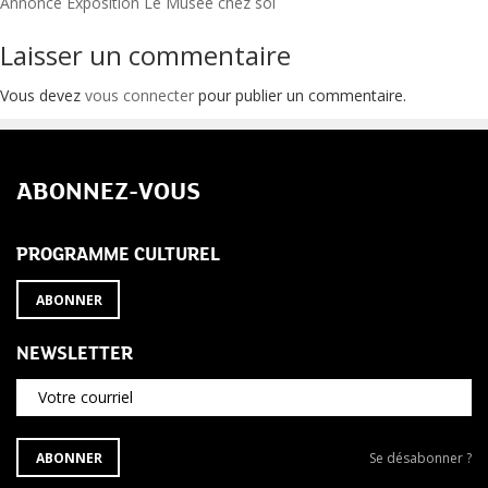
Navigation
Annonce Exposition Le Musée chez soi
de
Laisser un commentaire
l’article
Vous devez
vous connecter
pour publier un commentaire.
ABONNEZ-VOUS
PROGRAMME CULTUREL
ABONNER
NEWSLETTER
Votre courriel
S'ABONNER
Se
ABONNER
Se désabonner ?
À
désabonner