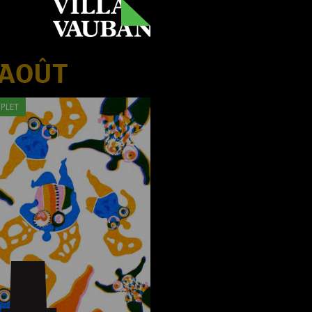
 AOÛT
PLET