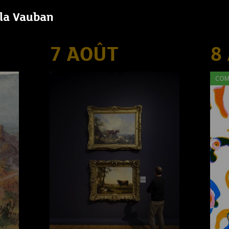
lla Vauban
7 AOÛT
8
COM