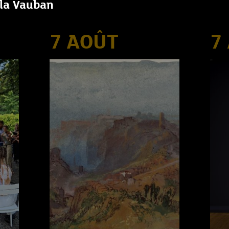
lla Vauban
7 AOÛT
7