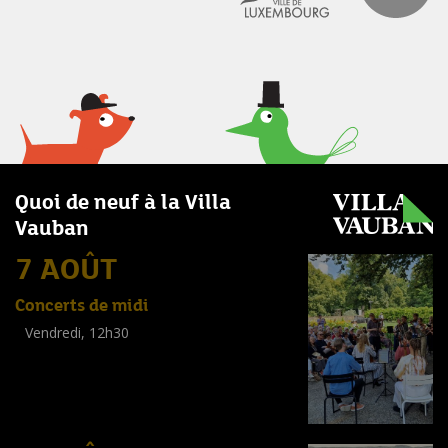
Quoi de neuf à la Villa
Vauban
7 AOÛT
Concerts de midi
Vendredi, 12h30
(
Tout public
)