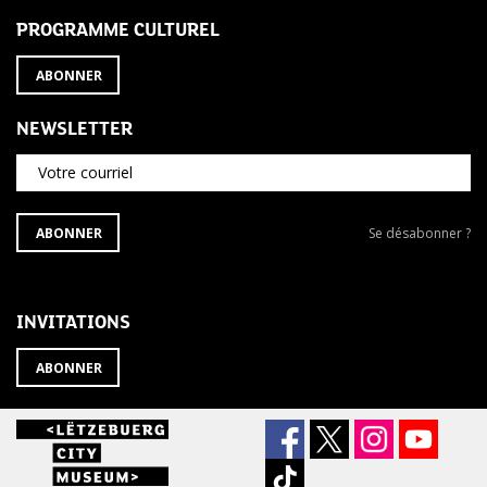
PROGRAMME CULTUREL
ABONNER
NEWSLETTER
Votre courriel
S'ABONNER
Se
ABONNER
Se désabonner ?
À
désabonner
LA
de
NEWSLETTER
la
newsletter
INVITATIONS
?
ABONNER