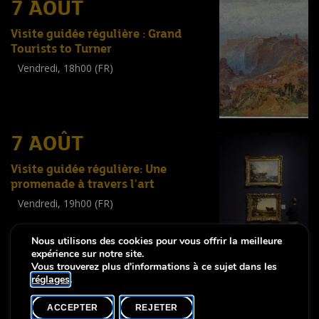
7 AOÛT
Visite guidée régulière : Grand
Tourists to Turner
Vendredi, 18h00 (FR)
Visite guidée
(
Tout public
)
7 AOÛT
Visite guidée régulière: Une
promenade à travers l'art
Vendredi, 19h00 (FR)
Visite guidée
(
Tout public
)
Nous utilisons des cookies pour vous offrir la meilleure
expérience sur notre site.
Vous trouverez plus d'informations à ce sujet dans les
réglages
.
-
Notice légale
Déclaration d’accessibilité
ACCEPTER
REJETER
Copyright © 2026, Lëtzebuerg City Museum. Tous droits réservés