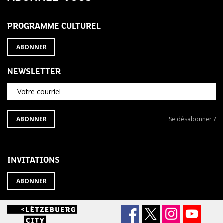
PROGRAMME CULTUREL
ABONNER
NEWSLETTER
Votre courriel
S'ABONNER
Se
ABONNER
Se désabonner ?
À
désabonner
LA
de
NEWSLETTER
la
newsletter
INVITATIONS
?
ABONNER