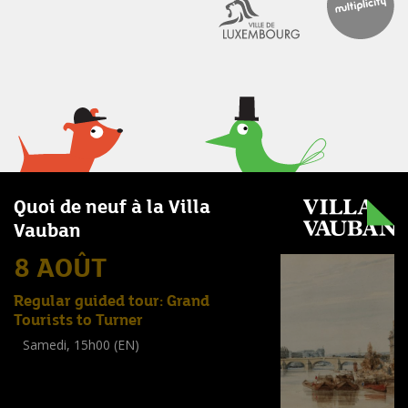
Quoi de neuf à la Villa
Vauban
8 AOÛT
Regular guided tour: Grand
Tourists to Turner
Samedi, 15h00 (EN)
Visite guidée
(
Tout public
)