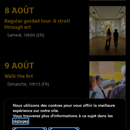
8 AOÛT
Regular guided tour: A stroll
through art
Samedi, 16h00 (EN)
Visite guidée
(
Tout public
)
9 AOÛT
Walk the Art
Dimanche, 10h15 (FR)
Visite guidée
(
Tout public
)
Nous utilisons des cookies pour vous offrir la meilleure
expérience sur notre site.
Vous trouverez plus d'informations à ce sujet dans les
réglages
.
-
Notice légale
Déclaration d’accessibilité