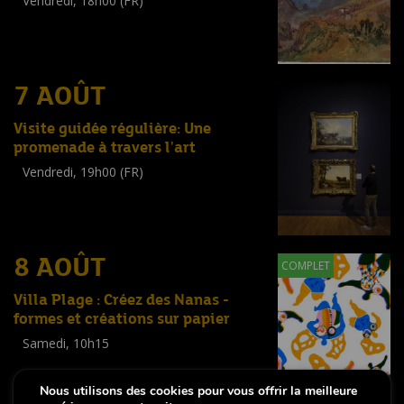
Vendredi, 18h00 (FR)
Visite guidée
(
Tout public
)
7 AOÛT
Visite guidée régulière: Une
promenade à travers l'art
Vendredi, 19h00 (FR)
Visite guidée
(
Tout public
)
8 AOÛT
COMPLET
Villa Plage : Créez des Nanas -
formes et créations sur papier
Samedi, 10h15
Workshop
(
Enfants
,
Familles
,
Adultes
)
Nous utilisons des cookies pour vous offrir la meilleure