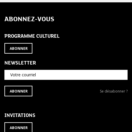
ABONNEZ-VOUS
PROGRAMME CULTUREL
ABONNER
NEWSLETTER
Votre courriel
S'ABONNER
Se
ABONNER
Se désabonner ?
À
désabonner
LA
de
NEWSLETTER
la
newsletter
INVITATIONS
?
ABONNER