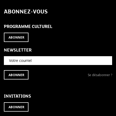
ABONNEZ-VOUS
PROGRAMME CULTUREL
ABONNER
NEWSLETTER
Votre courriel
S'ABONNER
Se
ABONNER
Se désabonner ?
À
désabonner
LA
de
NEWSLETTER
la
newsletter
INVITATIONS
?
ABONNER