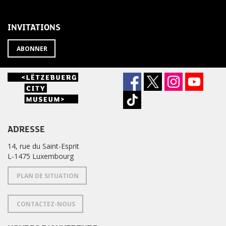
LA
de
NEWSLETTER
la
newsletter
INVITATIONS
?
ABONNER
ADRESSE
14, rue du Saint-Esprit
L-1475 Luxembourg
PLAN DE SITUATION
CONTACTEZ-NOUS