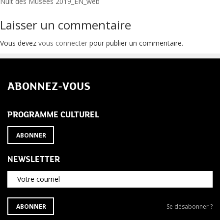
Navigation
Nuit des Musées 2019_EN_web
de
Laisser un commentaire
l’article
Vous devez
vous connecter
pour publier un commentaire.
ABONNEZ-VOUS
PROGRAMME CULTUREL
ABONNER
NEWSLETTER
Votre courriel
S'ABONNER
Se
ABONNER
Se désabonner ?
À
désabonner