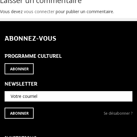
de
Laisser un commentaire
l’article
Vous devez
vous connecter
pour publier un commentaire.
ABONNEZ-VOUS
PROGRAMME CULTUREL
ABONNER
NEWSLETTER
Votre courriel
S'ABONNER
Se
ABONNER
Se désabonner ?
À
désabonner
LA
de
NEWSLETTER
la
newsletter