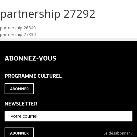
partnership 27292
Navigation
partnership 26840
partnership 27334
de
l’article
ABONNEZ-VOUS
PROGRAMME CULTUREL
ABONNER
NEWSLETTER
Votre courriel
S'ABONNER
Se
ABONNER
Se désabonner ?