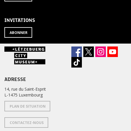
À
désabonner
LA
de
NEWSLETTER
la
newsletter
INVITATIONS
?
ABONNER
ADRESSE
14, rue du Saint-Esprit
L-1475 Luxembourg
PLAN DE SITUATION
CONTACTEZ-NOUS