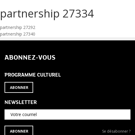
partnership 27334
Navigation
partnership 27292
partnership 27340
de
l’article
ABONNEZ-VOUS
PROGRAMME CULTUREL
ABONNER
NEWSLETTER
Votre courriel
S'ABONNER
Se
ABONNER
Se désabonner ?