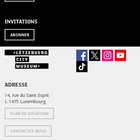
À
désabonner
LA
de
NEWSLETTER
la
newsletter
INVITATIONS
?
ABONNER
ADRESSE
14, rue du Saint-Esprit
L-1475 Luxembourg
PLAN DE SITUATION
CONTACTEZ-NOUS