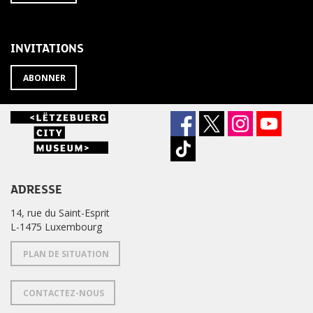
À
désabonner
LA
de
NEWSLETTER
la
newsletter
INVITATIONS
?
ABONNER
ADRESSE
14, rue du Saint-Esprit
L-1475 Luxembourg
PLAN DE SITUATION
CONTACTEZ-NOUS