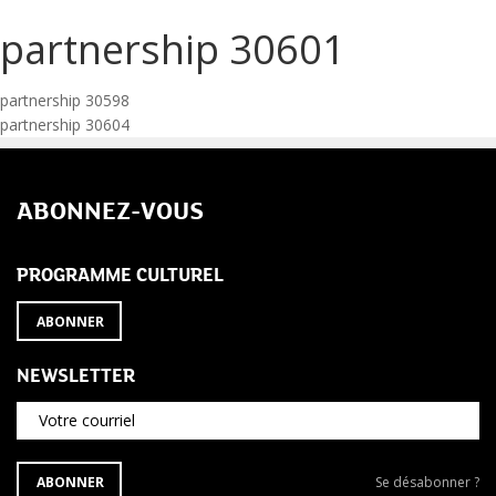
partnership 30601
Navigation
partnership 30598
partnership 30604
de
l’article
ABONNEZ-VOUS
PROGRAMME CULTUREL
ABONNER
NEWSLETTER
Votre courriel
S'ABONNER
Se
ABONNER
Se désabonner ?