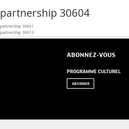
partnership 30604
Navigation
partnership 30601
partnership 30613
de
l’article
ABONNEZ-VOUS
PROGRAMME CULTUREL
ABONNER