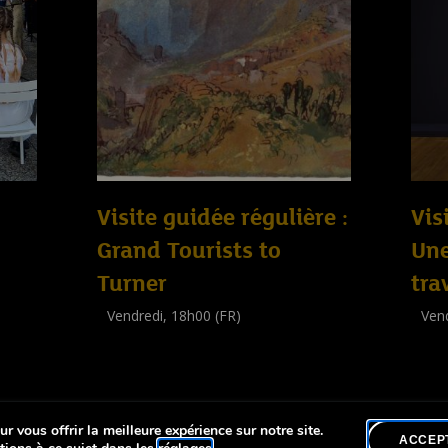
Visite guidée régulière :
Vis
Grand Tourists to
Un
Turner
tra
Vendredi, 18h00 (FR)
Vend
Visite guidée
Visit
(
Tout public
)
(
Tout 
r vous offrir la meilleure expérience sur notre site.
lité
ACCEP