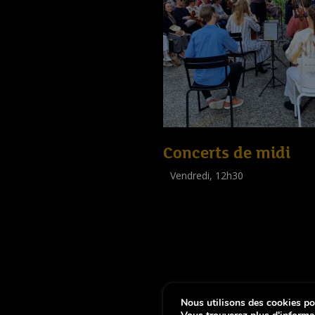
Concerts de midi
Vendredi, 12h30
(
Tout public
)
Nous utilisons des cookies pou
-
Notice légale
Déclaration d’accessibi