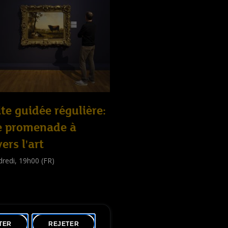
ite guidée régulière:
e promenade à
vers l'art
redi, 19h00 (FR)
e guidée
public
)
TER
REJETER