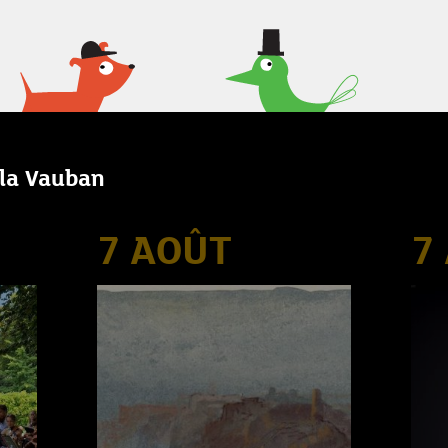
lla Vauban
7 AOÛT
7