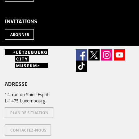
À
désabonner
LA
de
NEWSLETTER
la
newsletter
INVITATIONS
?
ABONNER
ADRESSE
14, rue du Saint-Esprit
L-1475 Luxembourg
PLAN DE SITUATION
CONTACTEZ-NOUS