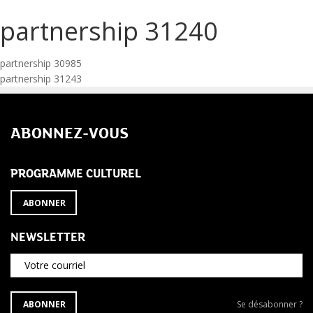
partnership 31240
Navigation
partnership 30985
partnership 31243
de
l’article
ABONNEZ-VOUS
PROGRAMME CULTUREL
ABONNER
NEWSLETTER
Votre courriel
S'ABONNER
Se
ABONNER
Se désabonner ?