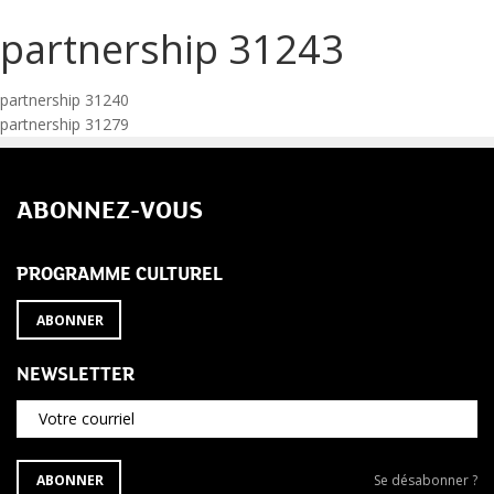
partnership 31243
Navigation
partnership 31240
partnership 31279
de
l’article
ABONNEZ-VOUS
PROGRAMME CULTUREL
ABONNER
NEWSLETTER
Votre courriel
S'ABONNER
Se
ABONNER
Se désabonner ?