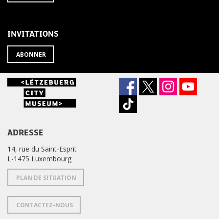
À
désabonner
LA
de
NEWSLETTER
la
newsletter
INVITATIONS
?
ABONNER
ADRESSE
14, rue du Saint-Esprit
L-1475 Luxembourg
PLAN DE SITUATION
CONTACTEZ-NOUS