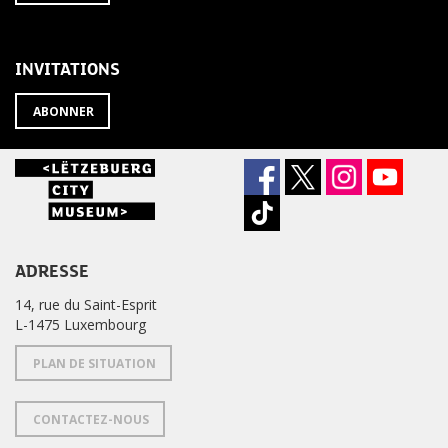
À
désabonner
LA
de
NEWSLETTER
la
newsletter
INVITATIONS
?
ABONNER
ADRESSE
14, rue du Saint-Esprit
L-1475 Luxembourg
PLAN DE SITUATION
CONTACTEZ-NOUS