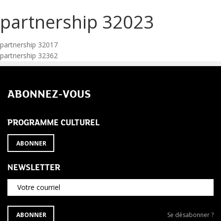
partnership 32023
Navigation
partnership 32017
partnership 32362
de
l’article
ABONNEZ-VOUS
PROGRAMME CULTUREL
ABONNER
NEWSLETTER
Votre courriel
S'ABONNER
Se
ABONNER
Se désabonner ?