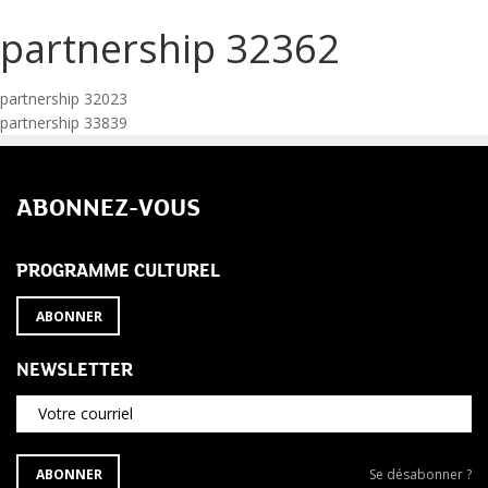
partnership 32362
Navigation
partnership 32023
partnership 33839
de
l’article
ABONNEZ-VOUS
PROGRAMME CULTUREL
ABONNER
NEWSLETTER
Votre courriel
S'ABONNER
Se
ABONNER
Se désabonner ?