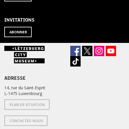
À
désabonner
LA
de
NEWSLETTER
la
newsletter
INVITATIONS
?
ABONNER
ADRESSE
14, rue du Saint-Esprit
L-1475 Luxembourg
PLAN DE SITUATION
CONTACTEZ-NOUS