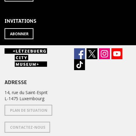
À
désabonner
LA
de
NEWSLETTER
la
newsletter
INVITATIONS
?
ABONNER
ADRESSE
14, rue du Saint-Esprit
L-1475 Luxembourg
PLAN DE SITUATION
CONTACTEZ-NOUS