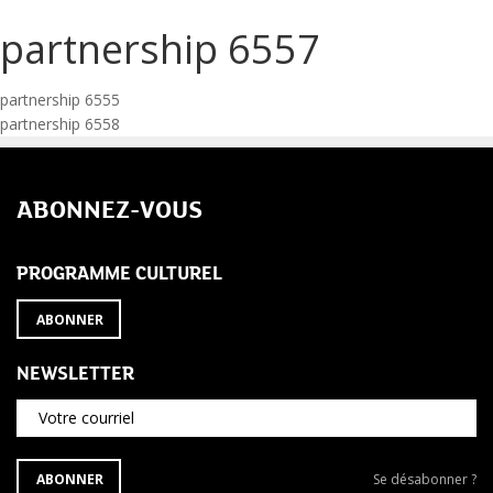
partnership 6557
Navigation
partnership 6555
partnership 6558
de
l’article
ABONNEZ-VOUS
PROGRAMME CULTUREL
ABONNER
NEWSLETTER
Votre courriel
S'ABONNER
Se
ABONNER
Se désabonner ?