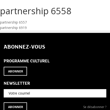
partnership 6558
Navigation
partnership 6557
partnership 6919
de
l’article
ABONNEZ-VOUS
PROGRAMME CULTUREL
ABONNER
NEWSLETTER
Votre courriel
S'ABONNER
Se
ABONNER
Se désabonner ?