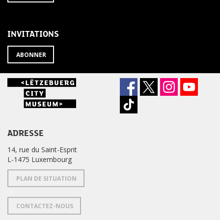
À
désabonner
LA
de
NEWSLETTER
la
newsletter
INVITATIONS
?
ABONNER
ADRESSE
14, rue du Saint-Esprit
L-1475 Luxembourg
PLAN DE SITUATION
CONTACTEZ-NOUS