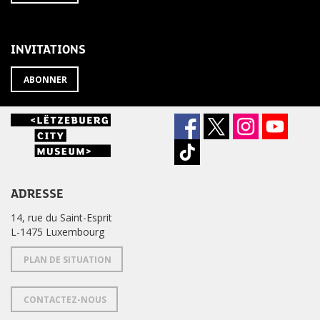
À
désabonner
LA
de
NEWSLETTER
la
newsletter
INVITATIONS
?
ABONNER
ADRESSE
14, rue du Saint-Esprit
L-1475 Luxembourg
PLAN DE SITUATION
CONTACTEZ-NOUS