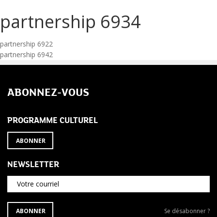
partnership 6934
Navigation
partnership 6922
partnership 6942
de
l’article
ABONNEZ-VOUS
PROGRAMME CULTUREL
ABONNER
NEWSLETTER
Votre courriel
S'ABONNER
Se
ABONNER
Se désabonner ?