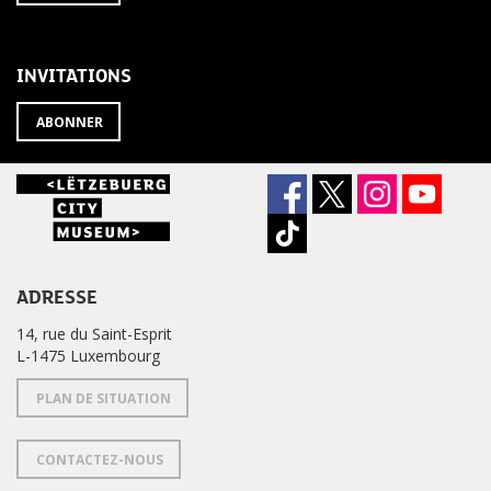
À
désabonner
LA
de
NEWSLETTER
la
newsletter
INVITATIONS
?
ABONNER
ADRESSE
14, rue du Saint-Esprit
L-1475 Luxembourg
PLAN DE SITUATION
CONTACTEZ-NOUS