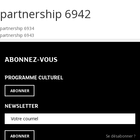
partnership 6942
Navigation
partnership 6934
partnership 6943
de
l’article
ABONNEZ-VOUS
PROGRAMME CULTUREL
ABONNER
NEWSLETTER
Votre courriel
S'ABONNER
Se
ABONNER
Se désabonner ?