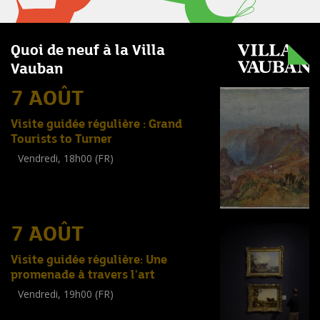
Quoi de neuf à la Villa
Vauban
7 AOÛT
Visite guidée régulière : Grand
Tourists to Turner
Vendredi, 18h00 (FR)
Visite guidée
(
Tout public
)
7 AOÛT
Visite guidée régulière: Une
promenade à travers l'art
Vendredi, 19h00 (FR)
Visite guidée