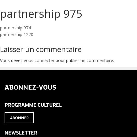
partnership 975
Navigation
partnership 974
partnership 1220
de
Laisser un commentaire
l’article
Vous devez
vous connecter
pour publier un commentaire.
ABONNEZ-VOUS
PROGRAMME CULTUREL
ABONNER
NEWSLETTER